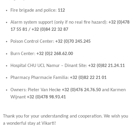
Fire brigade and police:
112
Alarm system support (only if no real fire hazard):
+32 (0)478
17 55 81 / +32 (0)84 22 32 87
Poison Control Center:
+32 (0)70 245.245
Burn Center:
+32 (0)2 268.62.00
Hospital CHU UCL Namur – Dinant Site:
+32 (0)82 21.24.11
Pharmacy Pharmacie Familia:
+32 (0)82 22 21 01
Owners: Pieter Van Hecke
+32 (0)476 24.76.50
and Karmen
Wijnant
+32 (0)478 98.93.41
Thank you for your understanding and cooperation. We wish you
a wonderful stay at Vikarti!