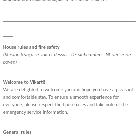
_____________________________________________________
_____________________________________________________
____
House rules and fire safety
(Version française voir ci-dessus - DE siehe unten - NL versie zie
boven)
Welcome to Vikarti!
We are delighted to welcome you and hope you have a pleasant
and comfortable stay. To ensure a smooth experience for
everyone, please respect the house rules and take note of the
emergency service information.
General rules