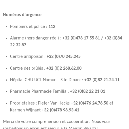
Numéros d’urgence
Pompiers et police :
112
Alarme (hors danger réel) :
+32 (0)478 17 55 81 / +32 (0)84
22 32 87
Centre antipoison :
+32 (0)70 245.245
Centre des brûlés :
+32 (0)2 268.62.00
Hôpital CHU UCL Namur – Site Dinant :
+32 (0)82 21.24.11
Pharmacie Pharmacie Familia :
+32 (0)82 22 21 01
Propriétaires : Pieter Van Hecke
+32 (0)476 24.76.50
et
Karmen Wijnant
+32 (0)478 98.93.41
Merci de votre compréhension et coopération. Nous vous
souhaitons un excellent séjour à la Maison Vikarti !