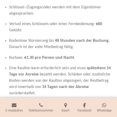
Schlüssel-/Zugangscodes werden mit dem Eigentümer
abgesprochen.
Verlust eines Schlüssels oder einer Fernbedienung:
€80
Gebühr.
Kostenlose Stornierung bis
48 Stunden nach der Buchung
.
Danach ist der volle Mietbetrag fällig.
Kurtaxe:
€1,30 pro Person und Nacht
.
Eine Kaution kann erforderlich sein und muss
spätestens 14
Tage vor Anreise
bezahlt werden. Schäden oder zusätzliche
Kosten werden von der Kaution abgezogen, der Restbetrag
wird innerhalb von
14 Tagen nach der Abreise
zurückerstattet.
Sollte das Haus nicht verfügbar sein, werden wir Sie
umgehend informieren und bereits gezahlte Beträge
E-mailadres
Telefoonnummer
Kaart
Facebook
WhatsApp
zurückerstatten, ohne zusätzliche Entschädigungen.