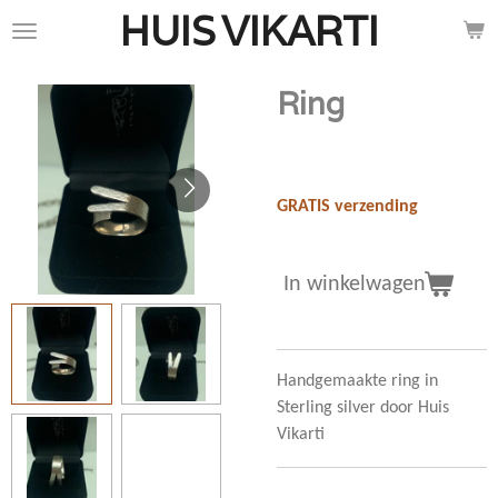
HUIS
VIKARTI
Ga
direct
naar
Ring
de
hoofdinhoud
€ 110,00
GRATIS verzending
In winkelwagen
Handgemaakte ring in
Sterling silver door Huis
Vikarti