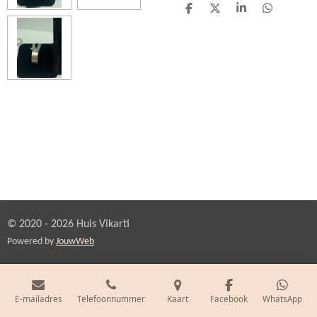
D
D
S
D
e
e
h
e
l
e
a
l
e
l
r
e
n
e
n
© 2020 - 2026 Huis Vikarti
Powered by
JouwWeb
E-mailadres
Telefoonnummer
Kaart
Facebook
WhatsApp