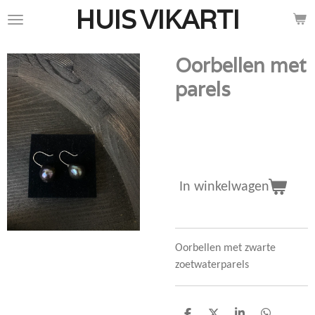
HUIS
VIKARTI
Ga
direct
naar
Oorbellen met
de
hoofdinhoud
parels
€ 65,00
In winkelwagen
Oorbellen met zwarte
zoetwaterparels