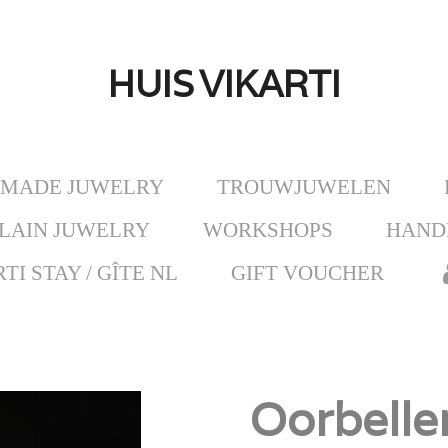
HUIS
VIKARTI
MADE JUWELRY
TROUWJUWELEN
LAIN JUWELRY
WORKSHOPS
HAND
TI STAY / GÎTE NL
GIFT VOUCHER
Oorbelle