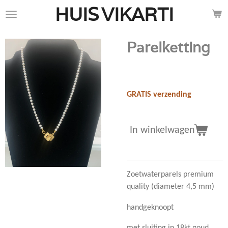
HUIS
VIKARTI
Ga
direct
naar
Parelketting
de
hoofdinhoud
€ 220,00
GRATIS verzending
In winkelwagen
Zoetwaterparels premium
quality (diameter 4,5 mm)
handgeknoopt
met sluiting in 18kt goud