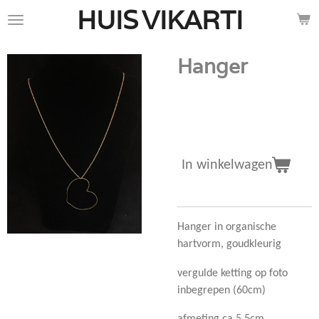
HUIS
VIKARTI
Ga
direct
naar
Hanger
de
hoofdinhoud
€ 95,00
In winkelwagen
Hanger in organische
hartvorm, goudkleurig
vergulde ketting op foto
inbegrepen (60cm)
afmeting ca 5,5cm