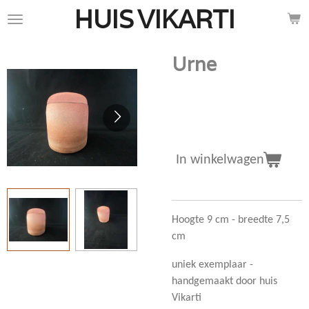
HUIS
VIKARTI
Ga
direct
naar
Urne
de
hoofdinhoud
€ 57,00
In winkelwagen
Hoogte 9 cm - breedte 7,5
cm
uniek exemplaar -
handgemaakt door huis
Vikarti