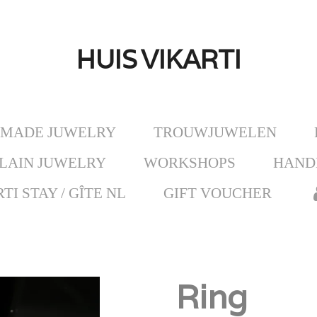
HUIS
VIKARTI
MADE JUWELRY
TROUWJUWELEN
LAIN JUWELRY
WORKSHOPS
HAND
TI STAY / GÎTE NL
GIFT VOUCHER
Ring