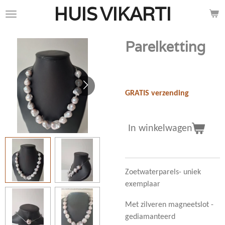
HUIS
VIKARTI
Ga
direct
naar
Parelketting
de
hoofdinhoud
€ 750,00
GRATIS verzending
In winkelwagen
Zoetwaterparels- uniek
exemplaar
Met zilveren magneetslot -
gediamanteerd