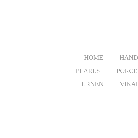
Ga
direct
naar
de
hoofdinhoud
HOME
HAND
PEARLS
PORCE
URNEN
VIKAR