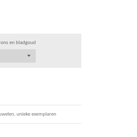
brons en bladgoud
uwelen, unieke exemplaren