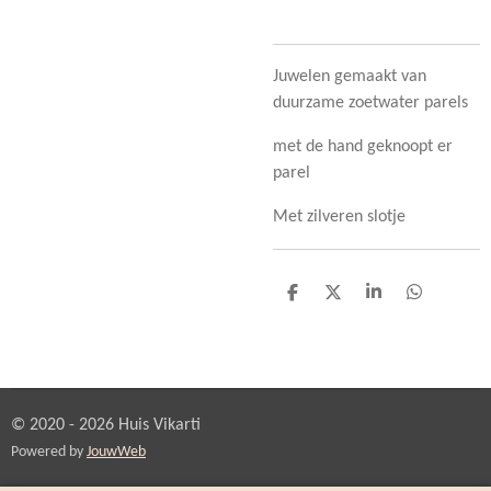
Juwelen gemaakt van
duurzame zoetwater parels
met de hand geknoopt er
parel
Met zilveren slotje
D
D
S
D
e
e
h
e
l
e
a
l
e
l
r
e
n
e
n
© 2020 - 2026 Huis Vikarti
Powered by
JouwWeb