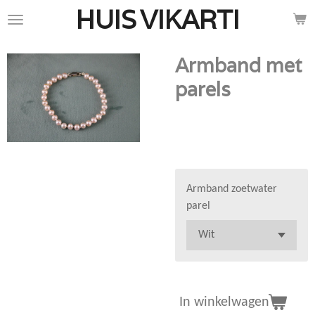
HUIS
VIKARTI
Ga
direct
naar
Armband met
de
hoofdinhoud
parels
€ 78,00
Armband zoetwater
parel
In winkelwagen