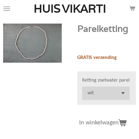
HUIS
VIKARTI
Ga
direct
naar
Parelketting
de
hoofdinhoud
€ 125,00
GRATIS verzending
Ketting zoetwater parel
In winkelwagen