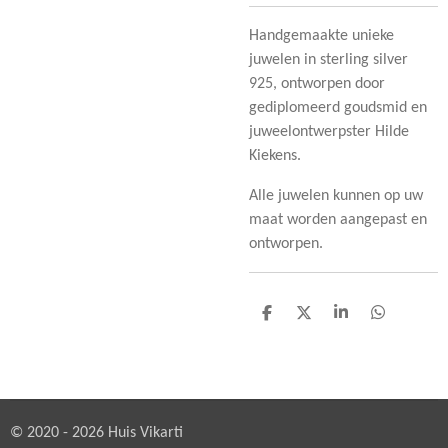
Handgemaakte unieke
juwelen in sterling silver
925, ontworpen door
gediplomeerd goudsmid en
juweelontwerpster Hilde
Kiekens.
Alle juwelen kunnen op uw
maat worden aangepast en
ontworpen.
D
D
S
D
e
e
h
e
l
e
a
l
e
l
r
e
n
e
n
© 2020 - 2026 Huis Vikarti