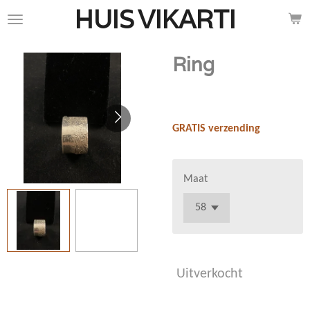
HUIS
VIKARTI
Ga
direct
naar
Ring
de
hoofdinhoud
€ 165,00
GRATIS verzending
Maat
Uitverkocht