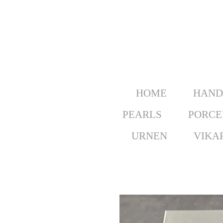
Ga
direct
naar
de
hoofdinhoud
HOME
HAND
PEARLS
PORCE
URNEN
VIKAR