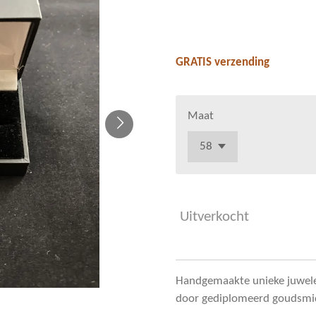
€ 110,00
GRATIS verzending
Maat
Uitverkocht
Handgemaakte unieke juwelen
door gediplomeerd goudsmid