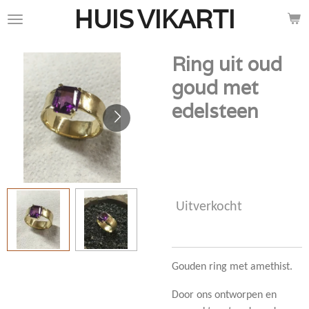
HUIS
VIKARTI
Ga
direct
naar
Ring uit oud
de
hoofdinhoud
goud met
edelsteen
€ 0,00
Uitverkocht
Gouden ring met amethist.
Door ons ontworpen en