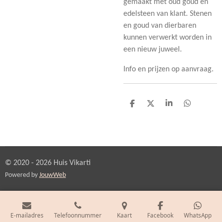
gemaakt met oud goud en
edelsteen van klant. Stenen
en goud van dierbaren
kunnen verwerkt worden in
een nieuw juweel.
Info en prijzen op aanvraag.
D
D
S
D
e
e
h
e
l
e
a
l
e
l
r
e
n
e
n
© 2020 - 2026 Huis Vikarti
Powered by
JouwWeb
E-mailadres
Telefoonnummer
Kaart
Facebook
WhatsApp