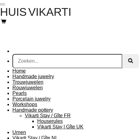
Ga
HUIS
VIKARTI
direct
naar
de
hoofdinhoud
Home
Handmade juwelry
Trouwjuwelen
Rouwjuwelen
Pearls
Porcelain juwelry
Workshops
Handmade pottery
Vikarti Stay / Gîte FR
Houserules
Vikarti Stay | Gîte UK
Urnen
Vikarti Stay / Gîte NL