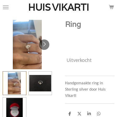
HUIS
VIKARTI
Ga
direct
naar
Ring
de
hoofdinhoud
€ 90,00
Uitverkocht
Handgemaakte ring in
Sterling silver door Huis
Vikarti
D
D
S
D