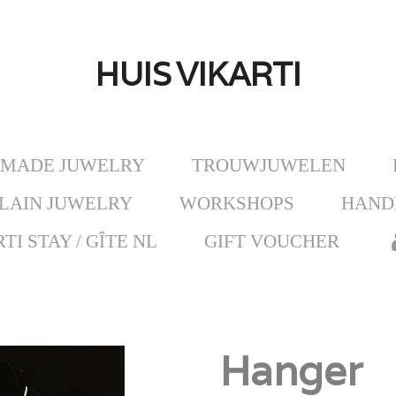
HUIS
VIKARTI
MADE JUWELRY
TROUWJUWELEN
LAIN JUWELRY
WORKSHOPS
HAND
TI STAY / GÎTE NL
GIFT VOUCHER
Hanger